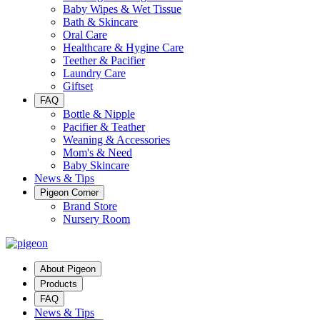
Baby Wipes & Wet Tissue
Bath & Skincare
Oral Care
Healthcare & Hygine Care
Teether & Pacifier
Laundry Care
Giftset
FAQ
Bottle & Nipple
Pacifier & Teather
Weaning & Accessories
Mom's & Need
Baby Skincare
News & Tips
Pigeon Corner
Brand Store
Nursery Room
About Pigeon
Products
FAQ
News & Tips