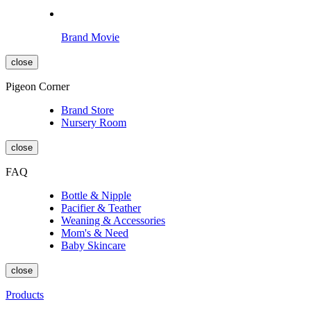
Brand Movie
close
Pigeon Corner
Brand Store
Nursery Room
close
FAQ
Bottle & Nipple
Pacifier & Teather
Weaning & Accessories
Mom's & Need
Baby Skincare
close
Products