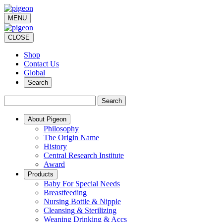
MENU
CLOSE
Shop
Contact Us
Global
Search
Search
About Pigeon
Philosophy
The Origin Name
History
Central Research Institute
Award
Products
Baby For Special Needs
Breastfeeding
Nursing Bottle & Nipple
Cleansing & Sterilizing
Weaning Drinking & Accs